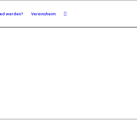
ied werden?
Vereinsheim
CHTATHLETIK
ISCHTENNIS
TAUCHEN
HANDBALL