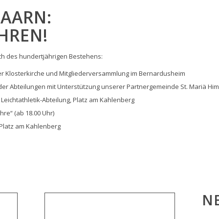
SAARN:
AHREN!
G
ich des hundertjährigen Bestehens:
er Klosterkirche und Mitgliederversammlung im Bernardusheim
 Abteilungen mit Unterstützung unserer Partnergemeinde St. Mariä Himme
FI
eichtathletik-Abteilung, Platz am Kahlenberg
re“ (ab 18.00 Uhr)
Platz am Kahlenberg
V
KI
N