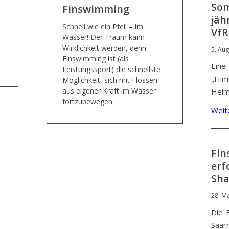
Som
Finswimming
jäh
Schnell wie ein Pfeil – im
VfR
Wasser! Der Traum kann
Wirklichkeit werden, denn
5. Au
Finswimming ist (als
Ein
Leistungssport) die schnellste
„Hi
Möglichkeit, sich mit Flossen
aus eigener Kraft im Wasser
Heim
fortzubewegen.
Weit
Fin
erf
Sha
28. M
Die 
Saar