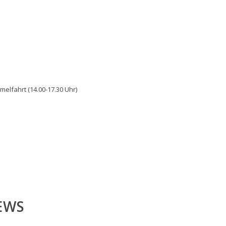
YMNASTIK
lfahrt (14.00-17.30 Uhr)
NSWIMMING
OLLEYBALL
NDERSPORT
EWS