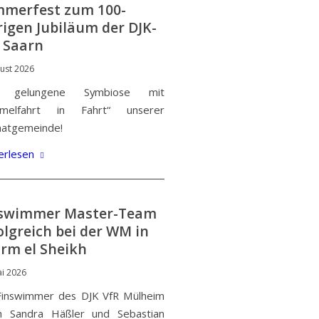
merfest zum 100-
rigen Jubiläum der DJK-
 Saarn
gust 2026
e gelungene Symbiose mit
mmelfahrt in Fahrt“ unserer
atgemeinde!
erlesen
swimmer Master-Team
olgreich bei der WM in
rm el Sheikh
ai 2026
Finswimmer des DJK VfR Mülheim
n Sandra Häßler und Sebastian