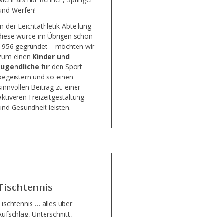
und Werfen!
In der Leichtathletik-Abteilung –
diese wurde im Übrigen schon
1956 gegründet – möchten wir
zum einen
Kinder und
Jugendliche
für den Sport
begeistern und so einen
sinnvollen Beitrag zu einer
aktiveren Freizeitgestaltung
und Gesundheit leisten.
Tischtennis
Tischtennis … alles über
Aufschlag, Unterschnitt,