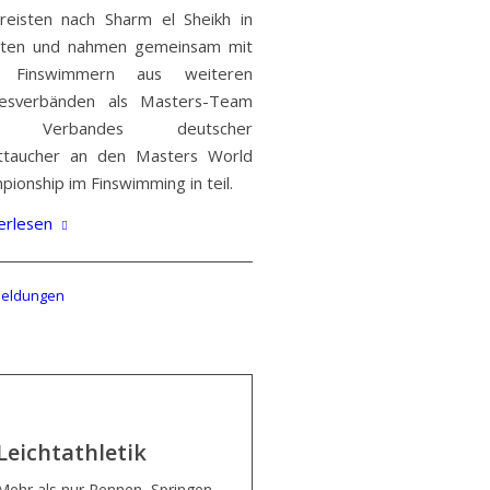
 reisten nach Sharm el Sheikh in
ten und nahmen gemeinsam mit
t Finswimmern aus weiteren
esverbänden als Masters-Team
 Verbandes deutscher
ttaucher an den Masters World
ionship im Finswimming in teil.
erlesen
Meldungen
Leichtathletik
Mehr als nur Rennen, Springen