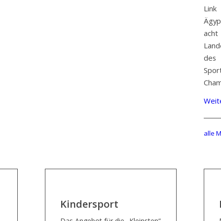
Link
Ägyp
ach
Land
des
Spor
Champ
Weit
alle 
Kindersport
Das Angebot für die „Kleinsten“