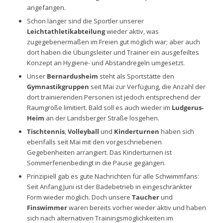
angefangen.
Schon länger sind die Sportler unserer
Leichtathletikabteilung
wieder aktiv, was
zugegebenermaßen im Freien gut möglich war; aber auch
dort haben die Übungsleiter und Trainer ein ausgefeiltes
Konzept an Hygiene- und Abstandregeln umgesetzt.
Unser
Bernardusheim
steht als Sportstätte den
Gymnastikgruppen
seit Mai zur Verfügung, die Anzahl der
dort trainierenden Personen ist jedoch entsprechend der
Raumgröße limitiert. Bald soll es auch wieder im
Ludgerus-
Heim
an der Landsberger Straße losgehen.
Tischtennis
,
Volleyball
und
Kinderturnen
haben sich
ebenfalls seit Mai mit den vorgeschriebenen
Gegebenheiten arrangiert. Das Kinderturnen ist
Sommerferienbedingt in die Pause gegangen.
Prinzipiell gab es gute Nachrichten für alle Schwimmfans:
Seit Anfang Juni ist der Badebetrieb in eingeschränkter
Form wieder möglich. Doch unsere
Taucher
und
Finswimmer
waren bereits vorher wieder aktiv und haben
sich nach alternativen Trainingsmöglichkeiten im